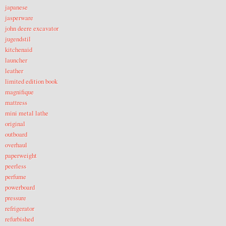
japanese
jasperware
john deere excavator
jugendstil
kitchenaid
launcher
leather
limited edition book
magnifique
mattress
mini metal lathe
original
outboard
overhaul
paperweight
peerless
perfume
powerboard
pressure
refrigerator
refurbished