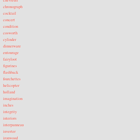
chronograph
cocktail
concert
condition
cosworth
cylinder
dinnerware
entourage
fairyloot
figurines
flashback
fourchettes
helicopter
holland
imagination
inches
integrity
interiors
interpanneau
inverter
ironwood