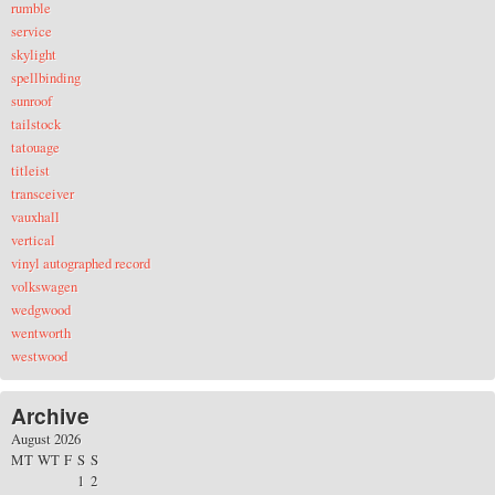
rumble
service
skylight
spellbinding
sunroof
tailstock
tatouage
titleist
transceiver
vauxhall
vertical
vinyl autographed record
volkswagen
wedgwood
wentworth
westwood
Archive
August 2026
M
T
W
T
F
S
S
1
2