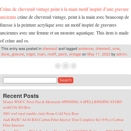
Crâne de chevreuil vintage peint à la main motif inspiré d’une gravure
ancienne
crâne de chevreuil vintage, peint à la main avec beaucoup de
finesse à la peinture acrylique avec un motif inspiré de gravures
anciennes avec une femme et un monstre aquatique. This item is made
of crâne and os.
This entry was posted in
chevreuil
and tagged
ancienne
,
chevreuil
,
crne
,
dune
,
gravure
,
inspir
,
main
,
motif
,
peint
,
vintage
on
May 11, 2023
by
admin
.
Search for:
Recent Posts
Disney WDCC Peter Pan & Mermaids SPINNING A SPELLBINDING STORY
withCOA NO Box
2001 wwf royal rumble chair Stone Cold Very Rare
Audi B6/B7 A4 S4 RS4 Carbon Fiber Interior Trim Complete Set (9 Pcs) Carbon
Fiber Interiors