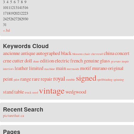
3
4
5
6
7
8
9
10
11
12
13
14
15
16
17
18
19
20
21
22
23
24
25
26
27
28
29
30
31
« Jul
Keywords Cloud
ancienne
antique
autographed
black
china
concert
blossom
chair
chevreuil
crne
cutter
doll
edition
electric
french
genuine
glass
dune
gravure
inspir
leather
limited
main
motif
murano
original
interiors
machine
mermaids
signed
royal
peint
range
rare
repair
pilot
rumble
spellbinding
spinning
vintage
stand
table
wedgwood
truck
used
Recent Search
picturethat ca
Pages